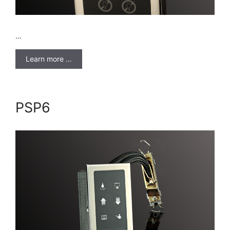
…
Learn more …
PSP6