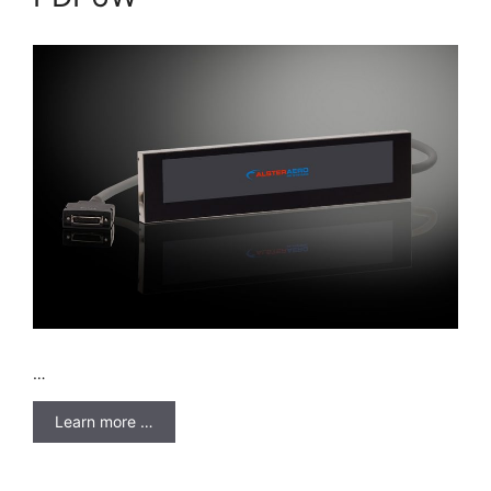
…
Learn more …