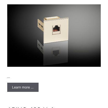
…
Learn more …