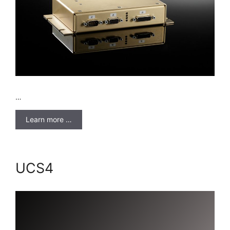
…
Learn more …
UCS4