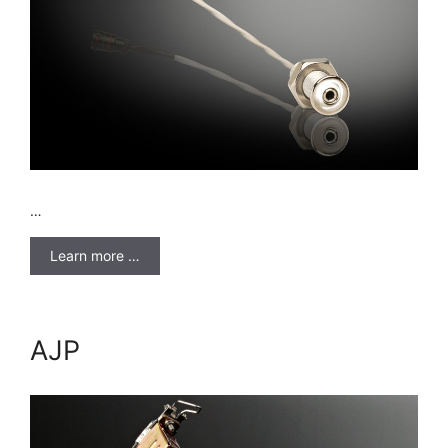
…
Learn more …
AJP