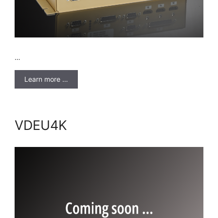
…
Learn more …
VDEU4K