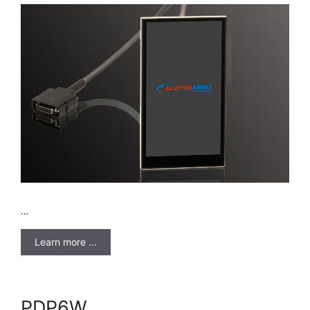
…
Learn more …
PDP6W