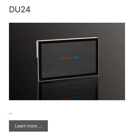
DU24
…
Learn more …