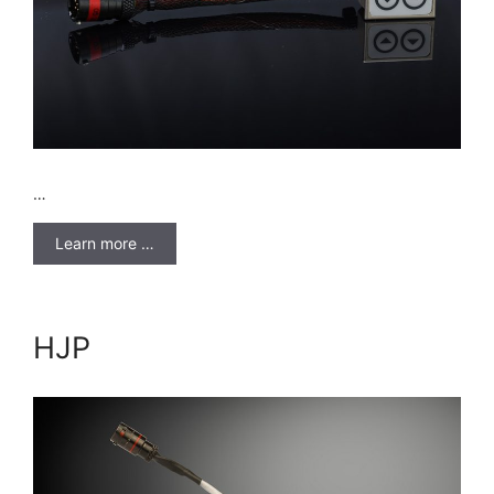
…
Learn more …
HJP