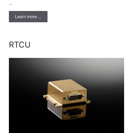
…
Learn more …
RTCU