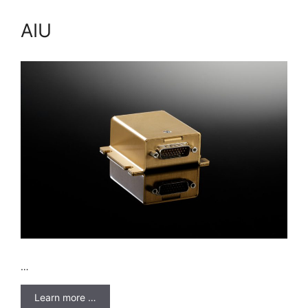
AIU
…
Learn more …